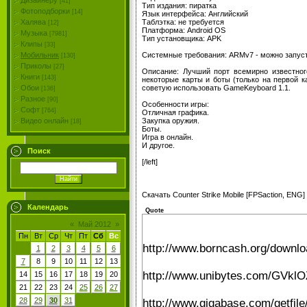
Дизайнеру
[41]
Тип издания: пиратка
Фотоподборки
[14]
Язык интерфейса: Английский
Таблэтка: не требуется
Халява
[12]
Платформа: Android OS
Музыка
[7981]
Тип установщика: APK
Клипы
[33]
Системные требования: ARMv7 - можно запуст
Мобильник
[130]
Приколы
[27]
Описание: Лучший порт вcемирно известног
Книги
[143]
некоторые карты и боты (только на первой 
советую использовать GameKeyboard 1.1.
Обои
[136]
Разное
[90]
Особенности игры:
Софт
[764]
Отличная графика.
Закупка оружия.
Видео онлайн
[18]
Боты.
Игра в онлайн.
И другое.
Поиск
[/left]
Скачать Counter Strike Mobile [FPSaction, ENG]
Календарь
Quote
«
Май 2012
»
Пн
Вт
Ср
Чт
Пт
Сб
Вс
http://www.borncash.org/downl
1
2
3
4
5
6
7
8
9
10
11
12
13
http://www.unibytes.com/GVk
14
15
16
17
18
19
20
21
22
23
24
25
26
27
28
29
30
31
http://www.gigabase.com/getf