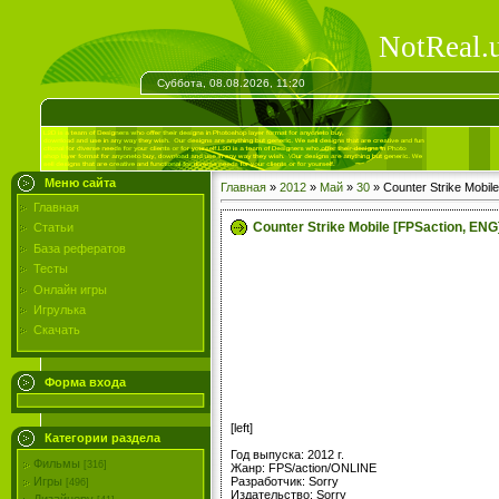
NotReal.
Суббота, 08.08.2026, 11:20
Меню сайта
Главная
»
2012
»
Май
»
30
» Counter Strike Mobil
Главная
Counter Strike Mobile [FPSaction, ENG
Статьи
База рефератов
Тесты
Онлайн игры
Игрулька
Скачать
Форма входа
[left]
Категории раздела
Год выпуска: 2012 г.
Фильмы
[316]
Жанр: FPS/action/ONLINE
Разработчик: Sorry
Игры
[496]
Издательство: Sorry