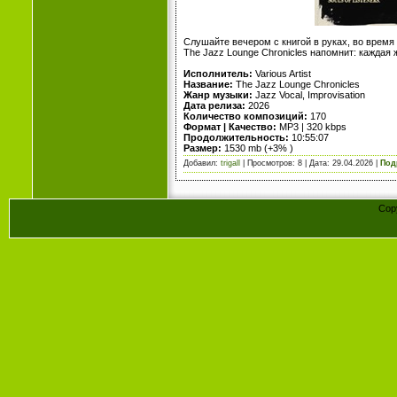
Слушайте вечером с книгой в руках, во время
The Jazz Lounge Chronicles напомнит: каждая 
Исполнитель:
Various Artist
Название:
The Jazz Lounge Chronicles
Жанр музыки:
Jazz Vocal, Improvisation
Дата релиза:
2026
Количество композиций:
170
Формат | Качество:
MP3 | 320 kbps
Продолжительность:
10:55:07
Размер:
1530 mb (+3% )
Добавил:
trigall
| Просмотров: 8 | Дата:
29.04.2026
|
Под
Cop