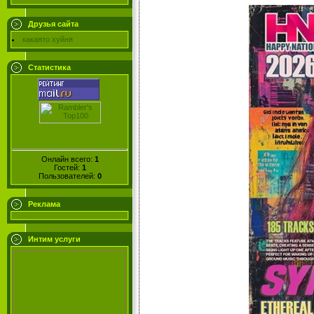
Друзья сайта
какаято хуйня
Статистика
Онлайн всего:
1
Гостей:
1
Пользователей:
0
Реклама
Интим услуги