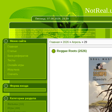
NotReal.
Пятница, 07.08.2026, 10:39
Меню сайта
Главная
»
2026
»
Апрель
»
29
Главная
Reggae Roots (2026)
Статьи
База рефератов
Тесты
Онлайн игры
Игрулька
Скачать
Форма входа
Категории раздела
Фильмы
[316]
Игры
[496]