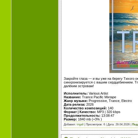
Закройте глаза — и вы уже на берегу Тихого о
синхронизируется с вашим сердцебиением. Tran
далёким островам!
Исполнитель:
Various Artist
Название:
Trance Pacific Mixtape
Жанр музыки:
Progressive, Trance, Electro
Дата релиза:
2026
Количество композиций:
140
Формат | Качество:
MP3 | 320 kbps
Продолжительность:
13:08:47
Размер:
1840 mb (+3% )
Добавил:
trigall
| Просмотров: 6 | Дата:
29.04.2026
|
Под