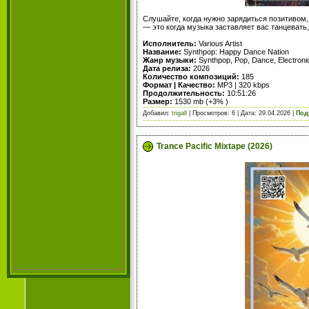
Слушайте, когда нужно зарядиться позитивом,
— это когда музыка заставляет вас танцевать
Исполнитель:
Various Artist
Название:
Synthpop: Happy Dance Nation
Жанр музыки:
Synthpop, Pop, Dance, Electroni
Дата релиза:
2026
Количество композиций:
185
Формат | Качество:
MP3 | 320 kbps
Продолжительность:
10:51:26
Размер:
1530 mb (+3% )
Добавил:
trigall
| Просмотров: 6 | Дата:
29.04.2026
|
Под
Trance Pacific Mixtape (2026)