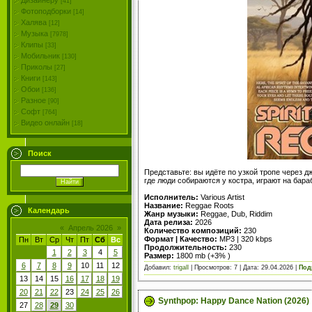
Дизайнеру
[41]
Фотоподборки
[14]
Халява
[12]
Музыка
[7978]
Клипы
[33]
Мобильник
[130]
Приколы
[27]
Книги
[143]
Обои
[136]
Разное
[90]
Софт
[764]
Видео онлайн
[18]
Поиск
Представьте: вы идёте по узкой тропе через д
где люди собираются у костра, играют на бара
Исполнитель:
Various Artist
Название:
Reggae Roots
Календарь
Жанр музыки:
Reggae, Dub, Riddim
Дата релиза:
2026
«
Апрель 2026
»
Количество композиций:
230
Формат | Качество:
MP3 | 320 kbps
Пн
Вт
Ср
Чт
Пт
Сб
Вс
Продолжительность:
230
1
2
3
4
5
Размер:
1800 mb (+3% )
6
7
8
9
10
11
12
Добавил:
trigall
| Просмотров: 7 | Дата:
29.04.2026
|
Под
13
14
15
16
17
18
19
20
21
22
23
24
25
26
Synthpop: Happy Dance Nation (2026)
27
28
29
30