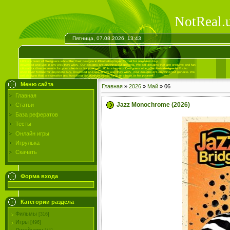
NotReal.
Пятница, 07.08.2026, 13:43
Меню сайта
Главная
»
2026
»
Май
»
06
Главная
Jazz Monochrome (2026)
Статьи
База рефератов
Тесты
Онлайн игры
Игрулька
Скачать
Форма входа
Категории раздела
Фильмы
[316]
Игры
[496]