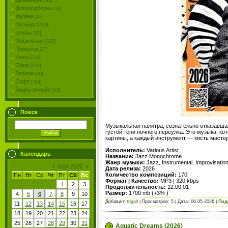
Дизайнеру
[41]
Фотоподборки
[14]
Халява
[12]
Музыка
[7978]
Клипы
[33]
Мобильник
[130]
Приколы
[27]
Книги
[143]
Обои
[136]
Разное
[90]
Софт
[764]
Видео онлайн
[18]
Поиск
Музыкальная палитра, сознательно отказавшаяс
густой тени ночного переулка. Это музыка, к
картины, а каждый инструмент — кисть мастер
Исполнитель:
Various Artist
Календарь
Название:
Jazz Monochrome
Жанр музыки:
Jazz, Instrumental, Improvisatio
«
Май 2026
»
Дата релиза:
2026
Количество композиций:
170
Пн
Вт
Ср
Чт
Пт
Сб
Вс
Формат | Качество:
MP3 | 320 kbps
1
2
3
Продолжительность:
12:00:01
Размер:
1700 mb (+3% )
4
5
6
7
8
9
10
Добавил:
trigall
| Просмотров: 5 | Дата:
06.05.2026
|
Под
11
12
13
14
15
16
17
18
19
20
21
22
23
24
25
26
27
28
29
30
31
Aquatic Dreams (2026)