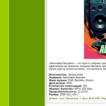
«Adrenaline Bassline» — не просто сборник тре
адреналина на танцполе: мощные басовые лин
разум ещё не успел осознать, что началось б
Исполнитель:
Various Artist
Название:
Adrenaline Bassline
Жанр музыки:
DnB, Bassline, Electro
Дата релиза:
2026
Количество композиций:
165
Формат | Качество:
MP3 | 320 kbps
Продолжительность:
11:13:53
Размер:
1580 mb (+3% )
Добавил:
trigall
| Просмотров: 5 | Дата:
06.05.2026
|
Под