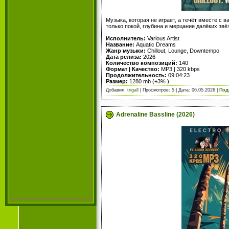
Музыка, которая не играет, а течёт вместе с в
только покой, глубина и мерцание далёких звё
Исполнитель:
Various Artist
Название:
Aquatic Dreams
Жанр музыки:
Chillout, Lounge, Downtempo
Дата релиза:
2026
Количество композиций:
140
Формат | Качество:
MP3 | 320 kbps
Продолжительность:
09:04:23
Размер:
1280 mb (+3% )
Добавил:
trigall
| Просмотров: 5 | Дата:
06.05.2026
|
Под
Adrenaline Bassline (2026)