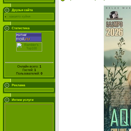
Друзья сайта
какаято хуйня
Статистика
Онлайн всего:
1
Гостей:
1
Пользователей:
0
Реклама
Интим услуги