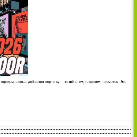
городом, а вокал добавляет перчинку — то шёпотом, то криком, то смехом. Это