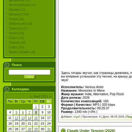
Дизайнеру
[41]
Фотоподборки
[14]
Халява
[12]
Музыка
[7978]
Клипы
[33]
Мобильник
[130]
Приколы
[27]
Книги
[143]
Обои
[136]
Разное
[90]
Софт
[764]
Видео онлайн
[18]
Поиск
Здесь гитары звучат, как страницы дневника, 
вы впервые услышали эту песню, на крышу дом
звук!
Исполнитель:
Various Artist
Календарь
Название:
Memories In Minor
Жанр музыки:
Indie, Alternative, Pop Rock
«
Май 2026
»
Дата релиза:
2026
Количество композиций:
160
Пн
Вт
Ср
Чт
Пт
Сб
Вс
Формат | Качество:
MP3 | 320 kbps
1
2
3
Продолжительность:
09:29:37
Размер:
1340 mb (+3% )
4
5
6
7
8
9
10
Добавил:
trigall
| Просмотров: 4 | Дата:
08.05.2026
|
Под
11
12
13
14
15
16
17
18
19
20
21
22
23
24
25
26
27
28
29
30
31
Clouds Under Tension (2026)