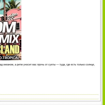
 океаном, а ритм уносит вас прочь от суеты — туда, где есть только солнце,