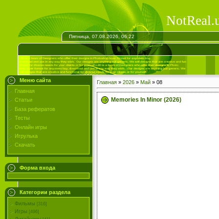
NotReal.
Пятница, 07.08.2026, 06:22
Меню сайта
Главная
»
2026
»
Май
»
08
Главная
Memories In Minor (2026)
Статьи
База рефератов
Тесты
Онлайн игры
Игрулька
Скачать
Форма входа
Категории раздела
Фильмы
[316]
Игры
[496]