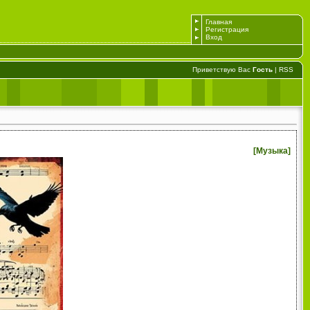
Главная
Регистрация
Вход
Приветствую Вас
Гость
|
RSS
[
Музыка
]