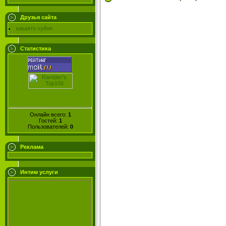
Друзья сайта
какаято хуйня
Статистика
Онлайн всего:
1
Гостей:
1
Пользователей:
0
Реклама
Интим услуги