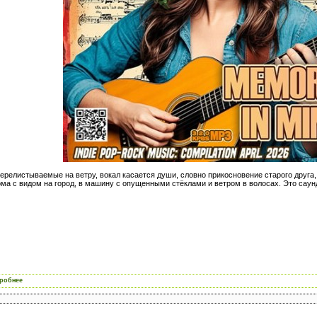
перелистываемые на ветру, вокал касается души, словно прикосновение старого друга, 
а с видом на город, в машину с опущенными стёклами и ветром в волосах. Это саунд
робнее