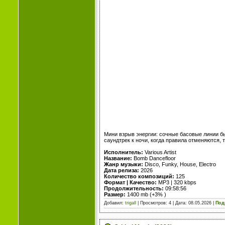
Мини взрыв энергии: сочные басовые линии бь
саундтрек к ночи, когда правила отменяются, 
Исполнитель:
Various Artist
Название:
Bomb Dancefloor
Жанр музыки:
Disco, Funky, House, Electro
Дата релиза:
2026
Количество композиций:
125
Формат | Качество:
MP3 | 320 kbps
Продолжительность:
09:58:56
Размер:
1400 mb (+3% )
Добавил:
trigall
| Просмотров: 4 | Дата:
08.05.2026
|
Под