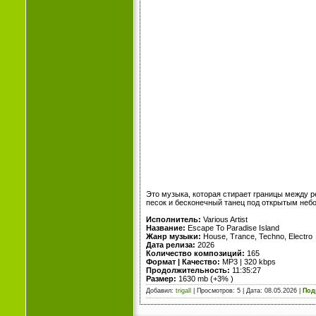
Это музыка, которая стирает границы между р
песок и бесконечный танец под открытым небо
Исполнитель:
Various Artist
Название:
Escape To Paradise Island
Жанр музыки:
House, Trance, Techno, Electro
Дата релиза:
2026
Количество композиций:
165
Формат | Качество:
MP3 | 320 kbps
Продолжительность:
11:35:27
Размер:
1630 mb (+3% )
Добавил:
trigall
| Просмотров: 5 | Дата:
08.05.2026
|
Под