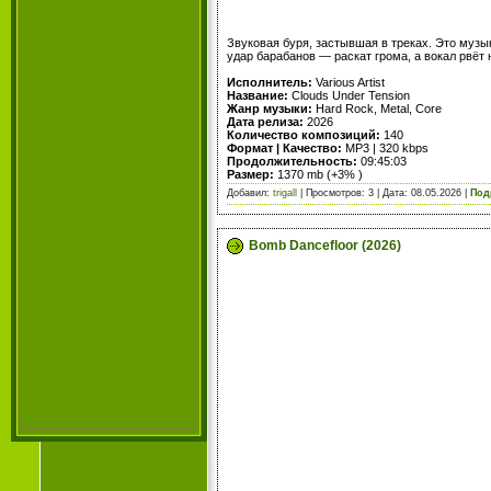
Звуковая буря, застывшая в треках. Это музы
удар барабанов — раскат грома, а вокал рвёт 
Исполнитель:
Various Artist
Название:
Clouds Under Tension
Жанр музыки:
Hard Rock, Metal, Core
Дата релиза:
2026
Количество композиций:
140
Формат | Качество:
MP3 | 320 kbps
Продолжительность:
09:45:03
Размер:
1370 mb (+3% )
Добавил:
trigall
| Просмотров: 3 | Дата:
08.05.2026
|
Под
Bomb Dancefloor (2026)