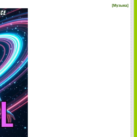
[
Музыка
]