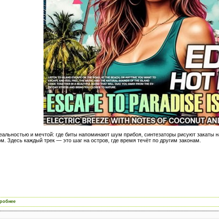
еальностью и мечтой: где биты напоминают шум прибоя, синтезаторы рисуют закаты над
м. Здесь каждый трек — это шаг на остров, где время течёт по другим законам.
робнее