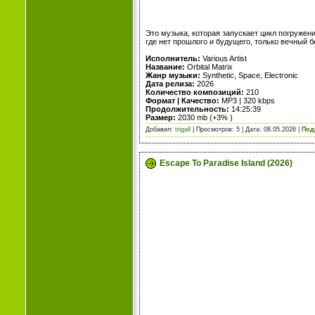
Это музыка, которая запускает цикл погружен
где нет прошлого и будущего, только вечный б
Исполнитель:
Various Artist
Название:
Orbital Matrix
Жанр музыки:
Synthetic, Space, Electronic
Дата релиза:
2026
Количество композиций:
210
Формат | Качество:
MP3 | 320 kbps
Продолжительность:
14:25:39
Размер:
2030 mb (+3% )
Добавил:
trigall
| Просмотров: 5 | Дата:
08.05.2026
|
Под
Escape To Paradise Island (2026)