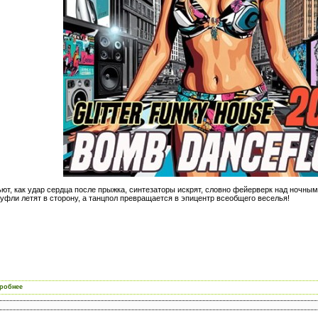
ют, как удар сердца после прыжка, синтезаторы искрят, словно фейерверк над ночным 
туфли летят в сторону, а танцпол превращается в эпицентр всеобщего веселья!
робнее