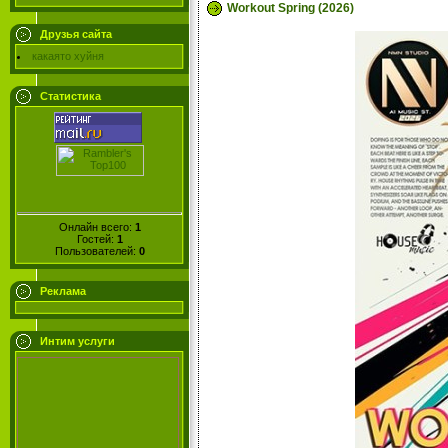
Workout Spring (2026)
Друзья сайта
какаято хуйня
Статистика
Онлайн всего:
1
Гостей:
1
Пользователей:
0
Реклама
Интим услуги