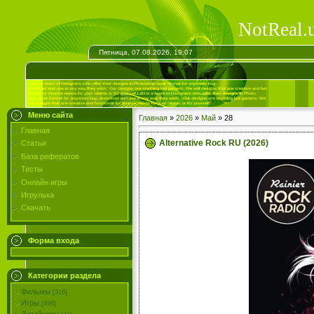
NotReal.
Пятница, 07.08.2026, 19:07
Меню сайта
Главная
»
2026
»
Май
»
28
Главная
Alternative Rock RU (2026)
Статьи
База рефератов
Тесты
Онлайн игры
Игрулька
Скачать
Форма входа
Категории раздела
Фильмы
[316]
Игры
[496]