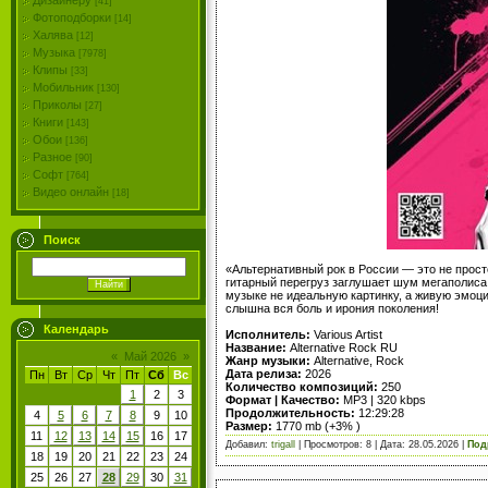
Дизайнеру
[41]
Фотоподборки
[14]
Халява
[12]
Музыка
[7978]
Клипы
[33]
Мобильник
[130]
Приколы
[27]
Книги
[143]
Обои
[136]
Разное
[90]
Софт
[764]
Видео онлайн
[18]
Поиск
«Альтернативный рок в России — это не прост
гитарный перегруз заглушает шум мегаполиса, 
музыке не идеальную картинку, а живую эмоци
слышна вся боль и ирония поколения!
Календарь
Исполнитель:
Various Artist
Название:
Alternative Rock RU
«
Май 2026
»
Жанр музыки:
Alternative, Rock
Дата релиза:
2026
Пн
Вт
Ср
Чт
Пт
Сб
Вс
Количество композиций:
250
1
2
3
Формат | Качество:
MP3 | 320 kbps
Продолжительность:
12:29:28
4
5
6
7
8
9
10
Размер:
1770 mb (+3% )
11
12
13
14
15
16
17
Добавил:
trigall
| Просмотров: 8 | Дата:
28.05.2026
|
Под
18
19
20
21
22
23
24
25
26
27
28
29
30
31