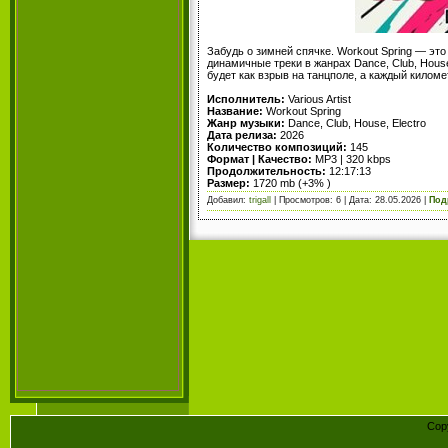
Забудь о зимней спячке. Workout Spring — эт
динамичные треки в жанрах Dance, Club, Hous
будет как взрыв на танцполе, а каждый килом
Исполнитель:
Various Artist
Название:
Workout Spring
Жанр музыки:
Dance, Club, House, Electro
Дата релиза:
2026
Количество композиций:
145
Формат | Качество:
MP3 | 320 kbps
Продолжительность:
12:17:13
Размер:
1720 mb (+3% )
Добавил:
trigall
| Просмотров: 6 | Дата:
28.05.2026
|
Под
Cop