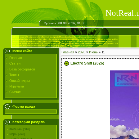
NotReal.
Суббота, 08.08.2026, 01:08
Меню сайта
Главная
»
2026
»
Июнь
»
11
Главная
Electro Shift (2026)
Статьи
База рефератов
Тесты
Онлайн игры
Игрулька
Скачать
Форма входа
Категории раздела
Фильмы
[316]
Игры
[496]