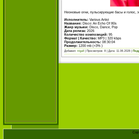
Неоновые огни, пульсирующие басы и голос, 
Исполнитель:
Various Artist
Название:
Disco: An Echo Of 80s
Жанр музыки:
Disco, Dance, Pop
Дата релиза:
2026
Количество композиций:
95
Формат | Качество:
MP3 | 320 kbps
Продолжительность:
08:30:04
Размер:
1200 mb (+3% )
Добавил:
trigall
| Просмотров: 8 | Дата:
11.06.2026
|
Под
Cop