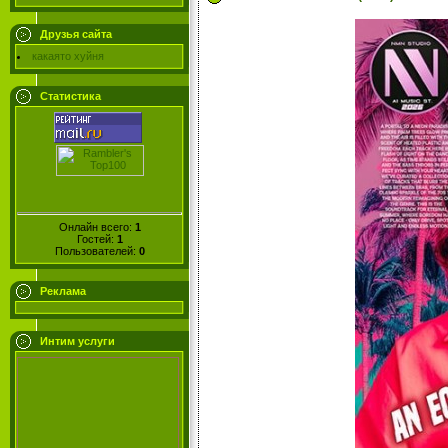
Друзья сайта
какаято хуйня
Статистика
Онлайн всего:
1
Гостей:
1
Пользователей:
0
Реклама
Интим услуги