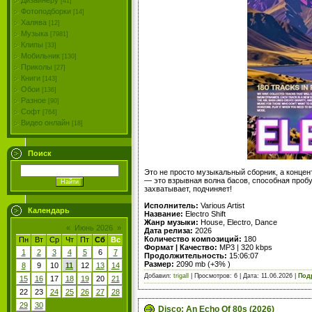
Дизайнеру
[41]
Фотоподборки
[14]
Халява
[12]
Музыка
[7981]
Клипы
[33]
Мобильник
[130]
Приколы
[27]
Книги
[143]
Обои
[136]
Разное
[90]
Софт
[764]
Видео онлайн
[18]
Поиск
Это не просто музыкальный сборник, а концен
— это взрывная волна басов, способная пробу
захватывает, подчиняет!
Исполнитель:
Various Artist
Календарь
Название:
Electro Shift
Жанр музыки:
House, Electro, Dance
«
Июнь 2026
»
Дата релиза:
2026
Количество композиций:
180
Пн
Вт
Ср
Чт
Пт
Сб
Вс
Формат | Качество:
MP3 | 320 kbps
1
2
3
4
5
6
7
Продолжительность:
15:06:07
Размер:
2090 mb (+3% )
8
9
10
11
12
13
14
Добавил:
trigall
| Просмотров: 6 | Дата:
11.06.2026
|
Под
15
16
17
18
19
20
21
22
23
24
25
26
27
28
29
30
Disco: An Echo Of 80s (2026)