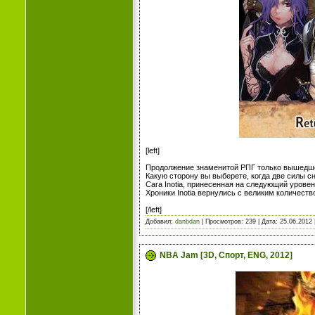
[left]
Продолжение знаменитой РПГ только вышедшее
Какую сторону вы выберете, когда две силы с
Сага Inotia, принесенная на следующий уровень! 
Хроники Inotia вернулись с великим количес
[/left]
Добавил:
danbdan
| Просмотров: 239 | Дата:
25.06.2012
NBA Jam [3D, Спорт, ENG, 2012]