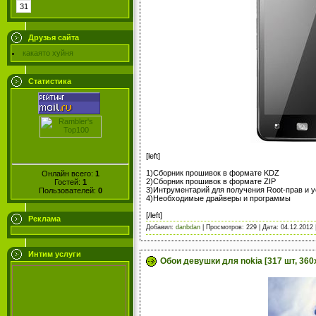
31
Друзья сайта
какаято хуйня
Статистика
[left]
1)Сборник прошивок в формате KDZ
Онлайн всего:
1
2)Сборник прошивок в формате ZIP
Гостей:
1
3)Интрументарий для получения Root-прав и
Пользователей:
0
4)Необходимые драйверы и программы
[/left]
Реклама
Добавил:
danbdan
| Просмотров: 229 | Дата:
04.12.2012
Интим услуги
Обои девушки для nokia [317 шт, 360