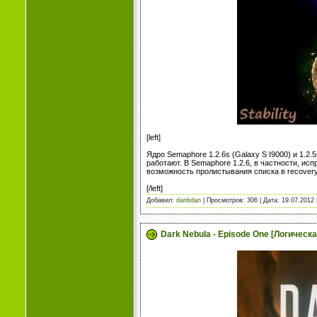
[left]
Ядро Semaphore 1.2.6s (Galaxy S I9000) и 1.2
работают. В Semaphore 1.2.6, в частности, ис
возможность пролистывания списка в recover
[/left]
Добавил:
danbdan
| Просмотров: 306 | Дата:
19.07.2012
Dark Nebula - Episode One [Логическа