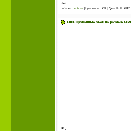
[/left]
Добавил:
danbdan
| Просмотров: 286 | Дата:
02.09.2012
Анимированные обои на разные темы
[left]