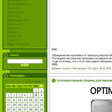
Дизайнеру
[41]
Фотоподборки
[14]
Халява
[12]
Музыка
[7981]
Клипы
[33]
Мобильник
[130]
Приколы
[27]
Книги
[143]
Обои
[136]
Разное
[90]
Софт
[764]
Видео онлайн
[18]
[left]
Поиск
Официальная прошивка от Samsung версия I90
Последняя актуальная прошивка на данный мо
Судя по всему, это и есть наш давно обещаный
[/left]
Добавил:
danbdan
| Просмотров: 251 | Дата:
26.12.2012
Календарь
Альтернативный сборник для прошив
«
Август 2026
»
Пн
Вт
Ср
Чт
Пт
Сб
Вс
1
2
3
4
5
6
7
8
9
10
11
12
13
14
15
16
17
18
19
20
21
22
23
24
25
26
27
28
29
30