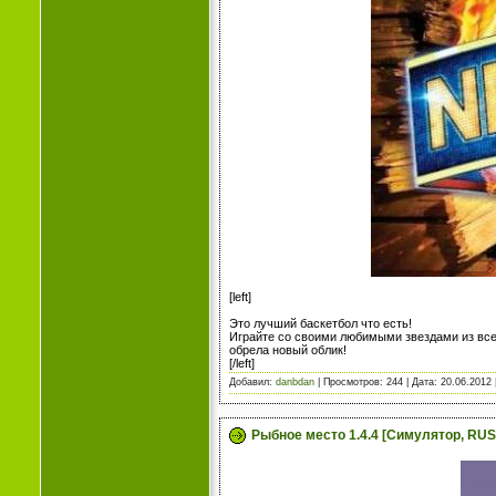
[left]
Это лучший баскетбол что есть!
Играйте со своими любимыми звездами из всех
обрела новый облик!
[/left]
Добавил:
danbdan
| Просмотров: 244 | Дата:
20.06.2012
Рыбное место 1.4.4 [Симулятор, RUS