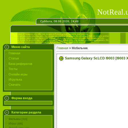
NotReal.
Суббота, 08.08.2026, 14:49
Меню сайта
Главная
»
Мобильник
Главная
Samsung Galaxy ScLCD I9003 [I9003 
Статьи
База рефератов
Тесты
Онлайн игры
Игрулька
Скачать
Форма входа
Категории раздела
Фильмы
[316]
Игры
[496]