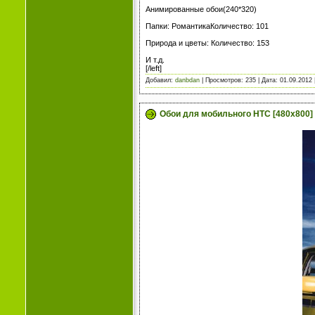
Анимированные обои(240*320)
Папки: РомантикаКоличество: 101
Природа и цветы: Количество: 153
И т.д.
[/left]
Добавил:
danbdan
| Просмотров: 235 | Дата:
01.09.2012
Обои для мобильного HTC [480x800]