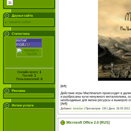
31
Друзья сайта
какаято хуйня
Статистика
Онлайн всего:
1
Гостей:
1
Пользователей:
0
[left]
Реклама
Действие игры Machinarium происходит в дал
и разбросаны кучи ненужного металлолома, о
необходимые для жизни ресурсы и вымерло от
[/left]
Интим услуги
Добавил:
danbdan
| Просмотров: 230 | Дата:
26.05.2012
Microsoft Office 2.0 [RUS]