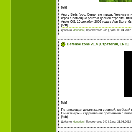
[left]
Angry Birds (рус. Сердитые птицы, Гневные пт
игрок с помощью рогатки должен стрелять пти
Apple iOS, 10 декабря 2009 года в App Store, 
[/left]
Добавил:
danbdan
| Просмотров: 235 | Дата:
03.04.2012
Defense zone v1.4 [Стратегия, ENG]
[left]
Потрясающая детализация уровней, глубокий г
Смысл игры – сдерживание противника с пом
[/left]
Добавил:
danbdan
| Просмотров: 240 | Дата:
21.03.2012