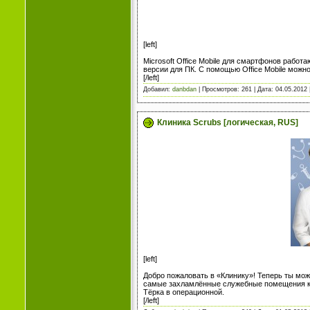
[left]
Microsoft Office Mobile для смартфонов рабо
версии для ПК. С помощью Office Mobile можн
[/left]
Добавил:
danbdan
| Просмотров: 261 | Дата:
04.05.2012
Клиника Scrubs [логическая, RUS]
[left]
Добро пожаловать в «Клинику»! Теперь ты мож
самые захламлённые служебные помещения кл
Тёрка в операционной.
[/left]