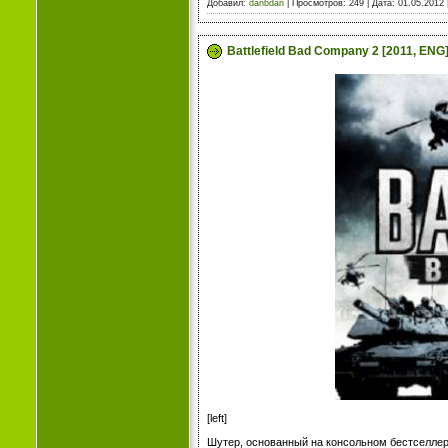
Добавил:
danbdan
| Просмотров: 249 | Дата:
01.05.2012
Battlefield Bad Company 2 [2011, ENG
[left]
Шутер, основанный на консольном бестселлер