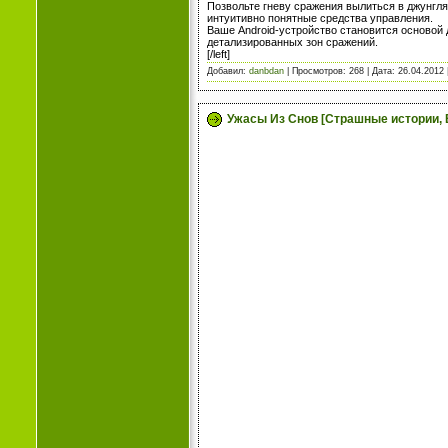
Позвольте гневу сражения вылиться в джунглях
интуитивно понятные средства управления.
Ваше Android-устройство становится основой дл
детализированных зон сражений.
[/left]
Добавил:
danbdan
| Просмотров: 268 | Дата:
26.04.2012
Ужасы Из Снов [Страшные истории, 