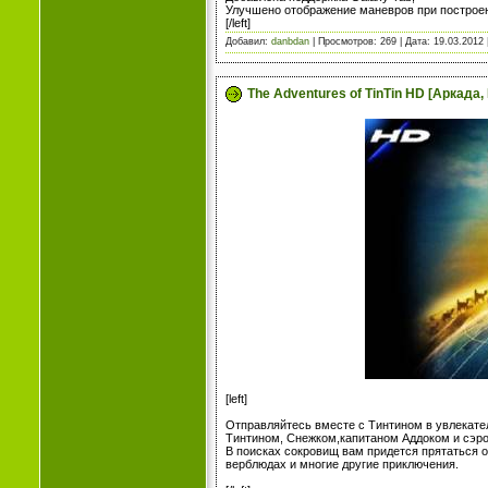
Улучшено отображение маневров при постро
[/left]
Добавил:
danbdan
| Просмотров: 269 | Дата:
19.03.2012
The Adventures of TinTin HD [Аркада,
[left]
Отправляйтесь вместе с Тинтином в увлекате
Тинтином, Снежком,капитаном Аддоком и сэро
В поисках сокровищ вам придется прятаться от
верблюдах и многие другие приключения.