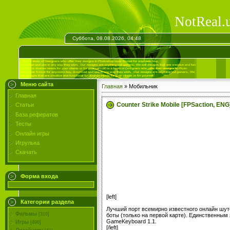
NotReal.
Суббота, 08.08.2026, 04:48
Меню сайта
Главная
»
Мобильник
Главная
Counter Strike Mobile [FPSaction, ENG
Статьи
База рефератов
Тесты
Онлайн игры
Игрулька
Скачать
Форма входа
[left]
Категории раздела
Лучший порт вcемирно известного онлайн шуте
Фильмы
[316]
боты (только на первой карте). Единственным
GameKeyboard 1.1.
Игры
[496]
[/left]