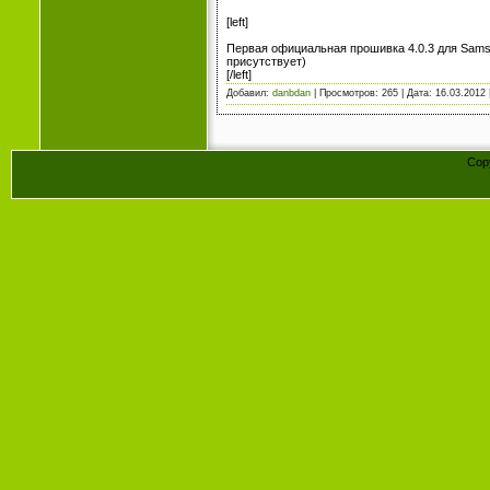
[left]
Первая официальная прошивка 4.0.3 для Samsu
присутствует)
[/left]
Добавил:
danbdan
| Просмотров: 265 | Дата:
16.03.2012
Cop