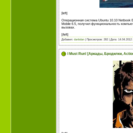
[left]
Операционная система Ubuntu 10.10 Netbook E
Mobile 6.5, получил функциональность компью
вызовах.
[/left]
Добавил:
danbdan
| Просмотров: 282 | Дата:
14.04.2012
I Must Run! [Аркады, Бродилки, Actio