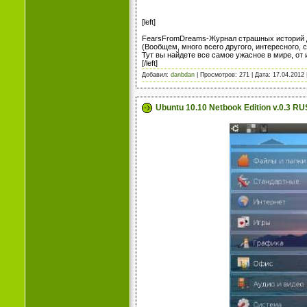
[left]
FearsFromDreams-Журнал страшных историй 
(Вообщем, много всего другого, интересного, с
Тут вы найдете все самое ужасное в мире, от 
[/left]
Добавил:
danbdan
| Просмотров: 271 | Дата:
17.04.2012
Ubuntu 10.10 Netbook Edition v.0.3 