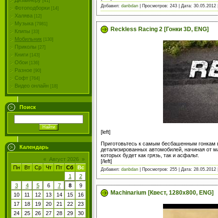
Дизайнеру
[41]
Добавил:
danbdan
| Просмотров: 243 | Дата:
30.05.2012
Фотоподборки
[14]
Халява
[12]
Музыка
[7981]
Reckless Racing 2 [Гонки 3D, ENG]
Клипы
[33]
Мобильник
[130]
Приколы
[27]
Книги
[143]
Обои
[136]
Разное
[90]
Софт
[764]
Видео онлайн
[18]
Поиск
[left]
Приготовьтесь к самым бесбашенным гонкам в 
Календарь
детализированных автомобилей, начиная от ма
которых будет как грязь, так и асфальт.
«
Август 2026
»
[/left]
Пн
Вт
Ср
Чт
Пт
Сб
Вс
Добавил:
danbdan
| Просмотров: 255 | Дата:
28.05.2012
1
2
3
4
5
6
7
8
9
Machinarium [Квест, 1280x800, ENG]
10
11
12
13
14
15
16
17
18
19
20
21
22
23
24
25
26
27
28
29
30